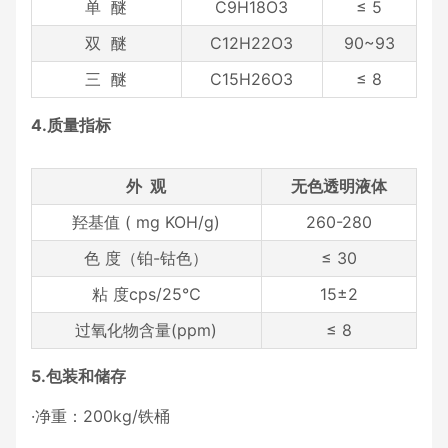
单 醚
C9H18O3
≤ 5
双 醚
C12H22O3
90~93
三 醚
C15H26O3
≤ 8
4.质量指标
外 观
无色透明液体
羟基值 ( mg KOH/g)
260-280
色 度（铂-钴色）
≤ 30
粘 度cps/25℃
15±2
过氧化物含量(ppm)
≤ 8
5.包装和储存
·净重：200kg/铁桶